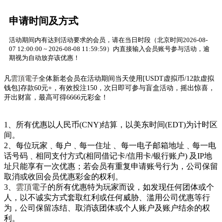
申请时间及方式
活动期间内有达到活动要求的会员，请在当日时段（北京时间2026-08-
07 12:00:00 ~ 2026-08-08 11:59:59）内直接输入会员账号参与活动，逾
期视为自动放弃该优惠！
雲頂電子
凡
全体新老会员在活动期间当天使用[USDT虚拟币/12款虚拟
钱包]存款60元+，有效投注150，次日即可参与盲盒活动，摇出惊喜，
开出财富，最高可得6666元彩金！
1、所有优惠以人民币(CNY)结算，以美东时间(EDT)为计时区
间。
2、每位玩家﹑每户﹑每一住址 、每一电子邮箱地址﹑每一电
话号码﹑相同支付方式(相同借记卡/信用卡/银行账户) 及IP地
址只能享有一次优惠；若会员有重复申请账号行为，公司保留
取消或收回会员优惠彩金的权利。
3、
雲頂電子
的所有优惠特为玩家而设，如发现任何团体或个
人，以不诚实方式套取红利或任何威胁、滥用公司优惠等行
为，公司保留冻结、取消该团体或个人账户及账户结余的权
利。